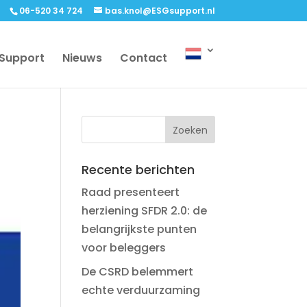
06-520 34 724
bas.knol@ESGsupport.nl
 Support
Nieuws
Contact
Recente berichten
Raad presenteert
herziening SFDR 2.0: de
belangrijkste punten
voor beleggers
De CSRD belemmert
echte verduurzaming