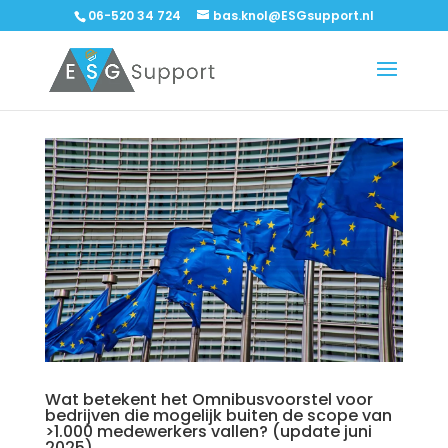
06-520 34 724
bas.knol@ESGsupport.nl
Wat betekent het Omnibusvoorstel voor
bedrijven die mogelijk buiten de scope van
>1.000 medewerkers vallen? (update juni
2025)