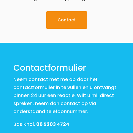
Contact
Contactformulier
Neem contact met me op door het
contactformulier in te vullen en u ontvangt
binnen 24 uur een reactie. Wilt u mij direct
spreken, neem dan contact op via
onderstaand telefoonnummer.
Bas Knol,
06 5203 4724