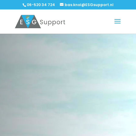
06-520 34 724
bas.knol@ESGsupport.nl