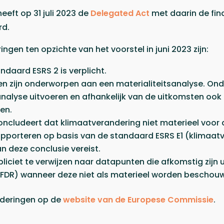
eft op 31 juli 2023 de
Delegated Act
met daarin de fina
rd.
ngen ten opzichte van het voorstel in juni 2023 zijn:
daard ESRS 2 is verplicht.
en zijn onderworpen aan een materialiteitsanalyse. 
analyse uitvoeren en afhankelijk van de uitkomsten ook
en.
ncludeert dat klimaatverandering niet materieel voor 
apporteren op basis van de standaard ESRS E1 (klimaatv
an deze conclusie vereist.
liciet te verwijzen naar datapunten die afkomstig zijn u
SFDR) wanneer deze niet als materieel worden beschou
nderingen op de
website van de Europese Commissie
.