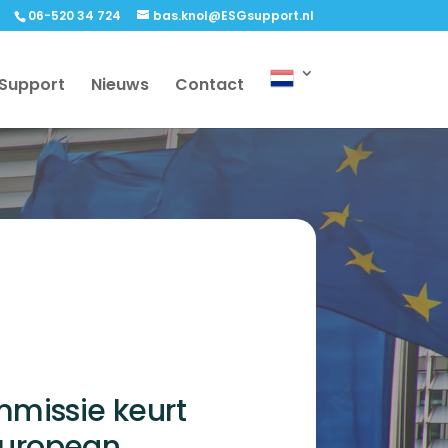
06-520 34 724
bas.knol@ESGsupport.nl
 Support
Nieuws
Contact
missie keurt
 European