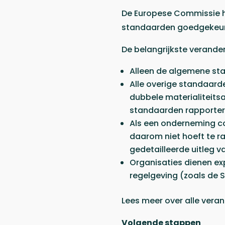
De Europese Commissie he
standaarden goedgekeu
De belangrijkste veranderi
Alleen de algemene stan
Alle overige standaard
dubbele materialiteits
standaarden rapporter
Als een onderneming co
daarom niet hoeft te r
gedetailleerde uitleg v
Organisaties dienen exp
regelgeving (zoals de 
Lees meer over alle vera
Volgende stappen