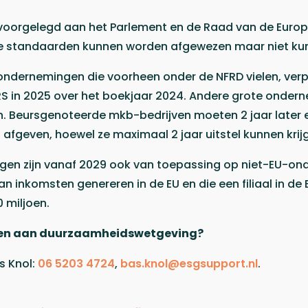
oorgelegd aan het Parlement en de Raad van de Europe
 standaarden kunnen worden afgewezen maar niet kun
ondernemingen die voorheen onder de NFRD vielen, verpl
RS in 2025 over het boekjaar 2024. Andere grote onder
en. Beursgenoteerde mkb-bedrijven moeten 2 jaar later 
afgeven, hoewel ze maximaal 2 jaar uitstel kunnen krij
gen zijn vanaf 2029 ook van toepassing op niet-EU-ond
n inkomsten genereren in de EU en die een filiaal in d
 miljoen.
doen aan duurzaamheidswetgeving?
s Knol:
06 5203 4724
,
bas.knol@esgsupport.nl
.